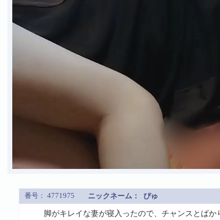
4771975
番号：
ニックネーム：
ぴゅ
脚がキレイな妻が寝入ったので、チャンスとばか